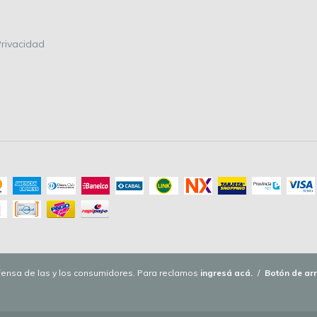
Privacidad
ensa de las y los consumidores. Para reclamos
ingresá acá.
/
Botón de ar