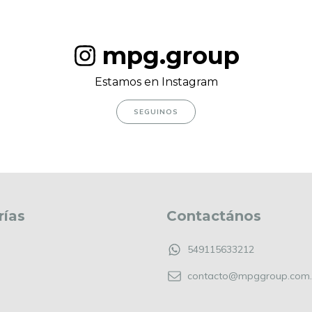
mpg.group
Estamos en Instagram
SEGUINOS
rías
Contactános
549115633212
contacto@mpggroup.com.